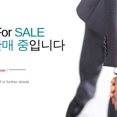
For
SALE
매 중
입니다
ale !
*************
or further details