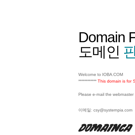
Domain 
도메인
판
Welcome to IOBA.COM
************
This domain is for S
Please e-mail the webmaster f 
이메일:
csy@systempia.com